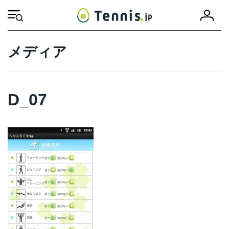
コ
ナ
会
ン
ビ
HOME
D_07
D_07
員
テ
ゲ
登
ン
ー
録
ツ
シ
メディア
へ
ョ
ス
ン
キ
に
ッ
移
D_07
プ
動