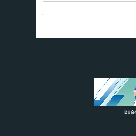
検
索:
運営会