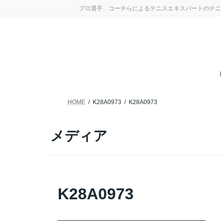
コ
ナ
プロ選手、コーチらによるテニスエキスパートのテニ
ン
ビ
テ
ゲ
ン
ー
ツ
シ
へ
ョ
ス
ン
キ
に
ッ
移
プ
動
HOME
K28A0973
K28A0973
メディア
K28A0973