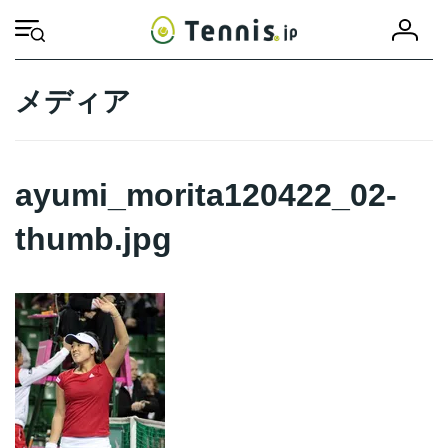
コ
ナ
会
ン
ビ
HOME
ayumi_morita120422_02-thumb.jpg
ayumi_morita120422_02-th
員
テ
ゲ
登
ン
ー
録
ツ
シ
メディア
へ
ョ
ス
ン
キ
に
ッ
移
ayumi_morita120422_02-
プ
動
thumb.jpg