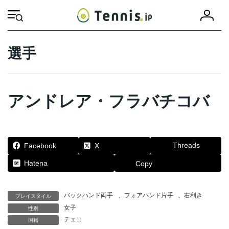
コ
ナ
会
ン
ビ
HOME
選手
バックハンド両手
アンドレア・フラバチコバ
員
テ
ゲ
登
ン
ー
録
ツ
シ
選手
へ
ョ
ス
ン
キ
に
ッ
移
アンドレア・フラバチコバ
プ
動
Threads
Facebook
X
Hatena
Copy
バックハンド両手
、
フォアハンド片手
、
右利き
プレイスタイル
女子
性別
チェコ
国籍