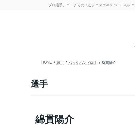
コ
ナ
プロ選手、コーチらによるテニスエキスパートのテニ
ン
ビ
テ
ゲ
ン
ー
ツ
シ
へ
ョ
ス
ン
キ
に
ッ
移
プ
動
HOME
選手
バックハンド両手
綿貫陽介
選手
綿貫陽介