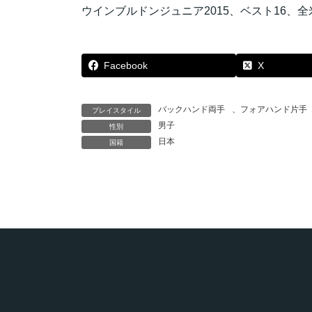
ウインブルドンジュニア2015、ベスト16、
Facebook
X
バックハンド両手
、
フォアハンド片手
プレイスタイル
男子
性別
日本
国籍