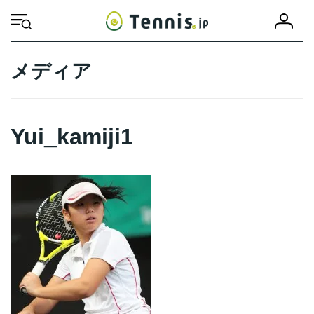
コ
ナ
会
ン
ビ
HOME
Yui_kamiji1
Yui_kamiji1
員
テ
ゲ
登
ン
ー
録
ツ
シ
メディア
へ
ョ
ス
ン
キ
に
ッ
移
Yui_kamiji1
プ
動