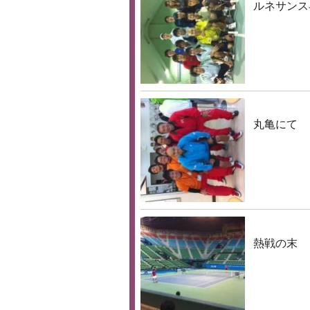
ルネサンス
丸亀にて
熱戦の末