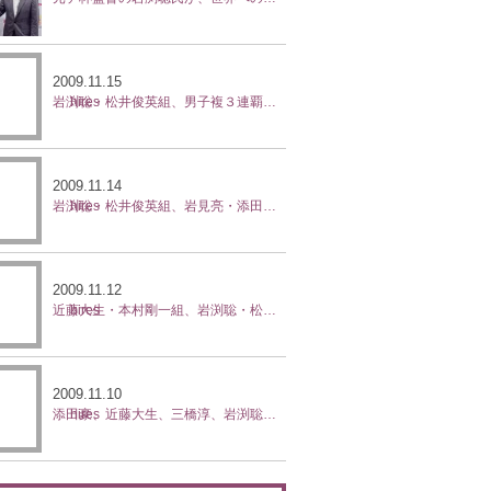
07年02月
(5)
2007年01月
(3)
2009.11.15
岩渕聡・松井俊英組、男子複３連覇 全日本テニス選手権
2009.11.14
岩渕聡・松井俊英組、岩見亮・添田豪組 決勝へ進出 全日本テニス選手権
2009.11.12
近藤大生・本村剛一組、岩渕聡・松井俊英組 準決勝へ進出 全日本テニス選手権
2009.11.10
添田豪、近藤大生、三橋淳、岩渕聡、宮崎雅俊、２回戦突破 全日本テニス選手権