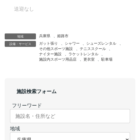
送迎なし
兵庫県
、
姫路市
地域
ガット張り
、
シャワー
、
シューズレンタル
、
設備・サービス
その他スポーツ施設
、
テニススクール
、
ナイター施設
、
ラケットレンタル
、
施設内スポーツ用品店
、
更衣室
、
駐車場
施設検索フォーム
フリーワード
地域