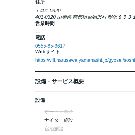
住所
〒401-0320
401-0320 山梨県 南都留郡鳴沢村 鳴沢８５
営業時間
---
電話
0555-85-3617
Webサイト
https://vill.narusawa.yamanashi.jp/gyosei/sosh
設備・サービス概要
設備
オートテニス
ナイター施設
宿泊施設