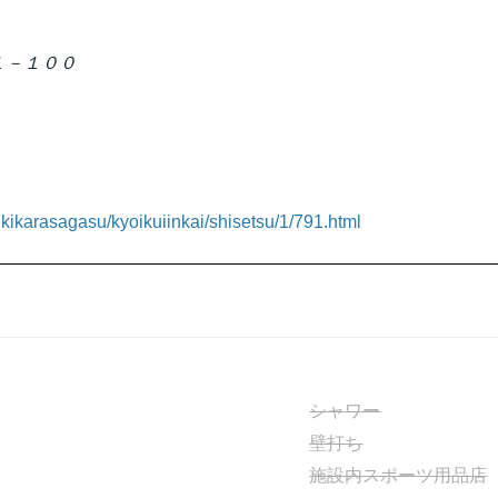
３１－１００
ikikarasagasu/kyoikuiinkai/shisetsu/1/791.html
シャワー
壁打ち
施設内スポーツ用品店