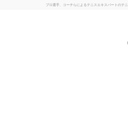
コ
ナ
プロ選手、コーチらによるテニスエキスパートのテニ
ン
ビ
テ
ゲ
ン
ー
ツ
シ
へ
ョ
ス
ン
キ
に
ッ
移
プ
動