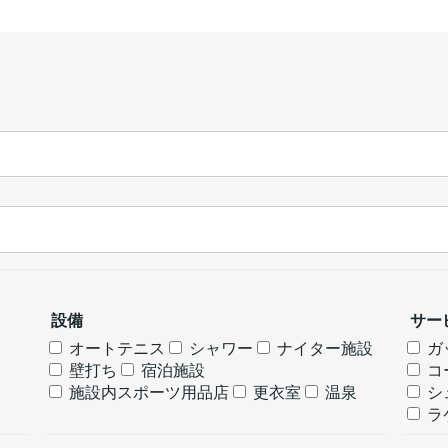
設備
サー
オートテニス
シャワー
ナイター施設
ガ
壁打ち
宿泊施設
コ
施設内スポーツ用品店
更衣室
温泉
シ
ラ