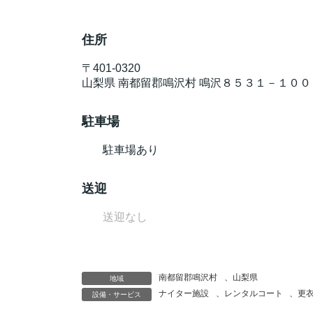
住所
〒
401-0320
山梨県
南都留郡鳴沢村
鳴沢８５３１－１００
駐車場
駐車場あり
送迎
送迎なし
南都留郡鳴沢村
、
山梨県
地域
ナイター施設
、
レンタルコート
、
更
設備・サービス