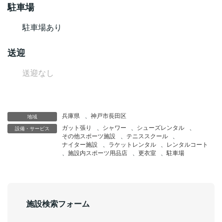
駐車場
駐車場あり
送迎
送迎なし
兵庫県
、
神戸市長田区
地域
ガット張り
、
シャワー
、
シューズレンタル
、
設備・サービス
その他スポーツ施設
、
テニススクール
、
ナイター施設
、
ラケットレンタル
、
レンタルコート
、
施設内スポーツ用品店
、
更衣室
、
駐車場
施設検索フォーム