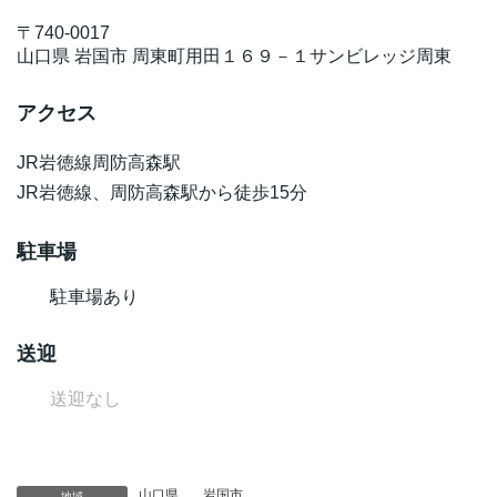
〒
740-0017
山口県
岩国市
周東町用田１６９－１
サンビレッジ周東
アクセス
JR岩徳線周防高森駅
JR岩徳線、周防高森駅から徒歩15分
駐車場
駐車場あり
送迎
送迎なし
山口県
、
岩国市
地域