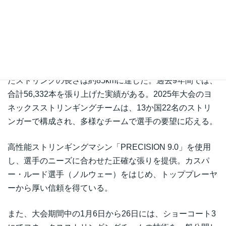
1月12日からスタートしている全豪オープンにて、ヨネッ
時
クスが10年連続でオフィシャルストリンガーを務めてい
:
る。高品位なストリンギングサービスで、選手のパフォー
マンスを支える。
2024年大会では、7,178本のラケットを張り上げ、使用し
たストリングの長さは約85kmに達した。過去9年間では、
合計56,332本を張り上げた実績がある。2025年大会のヨ
ネックスストリンギングチームは、13か国22名のストリ
ンガーで構成され、多様なチームで選手の要望に応える。
高性能ストリンギングマシン「PRECISION 9.0」を使用
し、選手のニーズに合わせた正確な張りを提供。カスパ
ー・ルード選手（ノルウェー）をはじめ、トッププレーヤ
ーから厚い信頼を得ている。
また、大会期間中の1月6日から26日には、ショーコート3