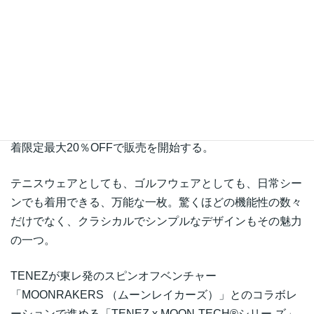
現役テニスプレーヤーのTOMITA TWINSにより立ち上げら
時
れた 「快適でおしゃれなアクティブライフ」の提供を目
:
指すアパレルブランド「TENEZ」。
TENEZの大人気ラインアップ「TENEZ x MOON-TECH®
シリーズ」に今年も新商品が登場した。
応援購入サイト「MAKUAKE」にて１月12日 11:00より先
着限定最大20％OFFで販売を開始する。
テニスウェアとしても、ゴルフウェアとしても、日常シー
ンでも着用できる、万能な一枚。驚くほどの機能性の数々
だけでなく、クラシカルでシンプルなデザインもその魅力
の一つ。
TENEZが東レ発のスピンオフベンチャー
「MOONRAKERS （ムーンレイカーズ）」とのコラボレ
ーションで進める「TENEZ x MOON-TECH®シリー ズ」