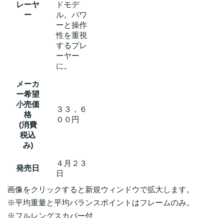
レーヤ
ドモデ
ー
ル。パワ
ーと操作
性を重視
するプレ
ーヤー
に。
メーカ
ー希望
小売価
３３，６
格
００円
(消費
税込
み)
４月２３
発売日
日
画像をクリックすると新規ウィンドウで拡大します。
※平均重量と平均バランスポイントはフレームのみ。
※フルレングスカバー付