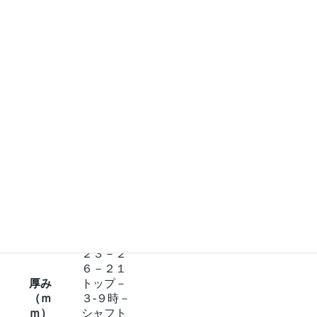
素材
ダイポル
®
ギー
マー
クエポキ
シ
２７．２
長さ
５インチ
平均重
２８０ｇ
量
平均バ
ランス
ポイン
３３５
ト（ｍ
ｍ）
２３－２
６－２１
厚み
トップ－
（ｍ
３-９時－
ｍ）
シャフト