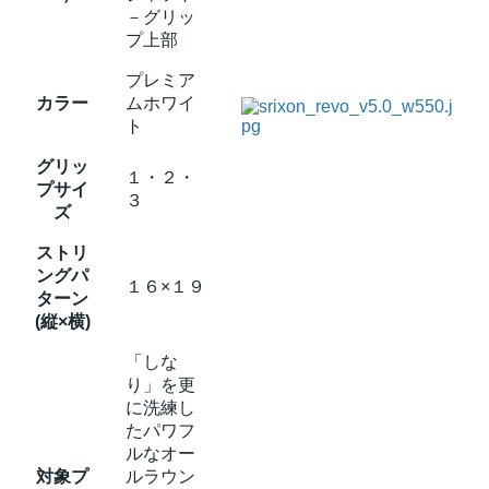
－グリッ
プ上部
プレミア
カラー
ムホワイ
ト
グリッ
１・２・
プサイ
３
ズ
ストリ
ングパ
１６×１９
ターン
(縦×横)
「しな
り」を更
に洗練し
たパワフ
ルなオー
対象プ
ルラウン