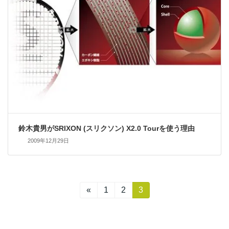
鈴木貴男がSRIXON (スリクソン) X2.0 Tourを使う理由
2009年12月29日
投
«
固
1
固
2
固
3
定
定
定
稿
ペ
ペ
ペ
ー
ー
ー