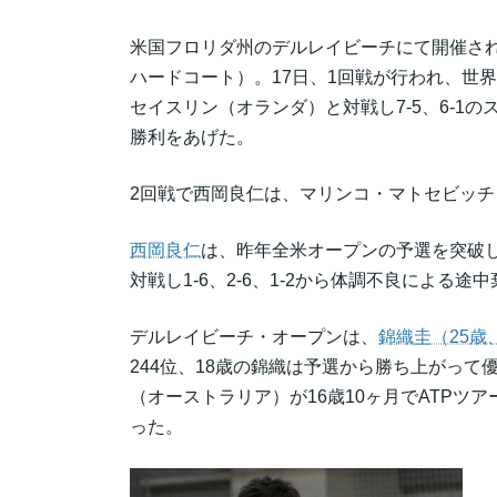
米国フロリダ州のデルレイビーチにて開催され
ハードコート）。17日、1回戦が行われ、世界
セイスリン（オランダ）と対戦し7-5、6-1
勝利をあげた。
2回戦で西岡良仁は、マリンコ・マトセビッ
西岡良仁
は、昨年全米オープンの予選を突破
対戦し1-6、2-6、1-2から体調不良による
デルレイビーチ・オープンは、
錦織圭（25歳
244位、18歳の錦織は予選から勝ち上がって
（オーストラリア）が16歳10ヶ月でATP
った。