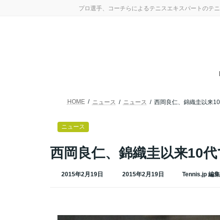
コ
ナ
プロ選手、コーチらによるテニスエキスパートのテニ
ン
ビ
テ
ゲ
ン
ー
ツ
シ
へ
ョ
ス
ン
キ
に
ッ
移
プ
動
HOME
ニュース
ニュース
西岡良仁、錦織圭以来1
ニュース
西岡良仁、錦織圭以来10
最
2015年2月19日
2015年2月19日
Tennis.jp 編
終
更
新
日
時
: