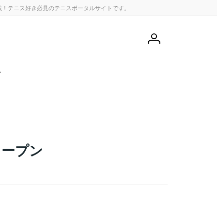
載！テニス好き必見のテニスポータルサイトです。
会
員
登
録
せ
オープン