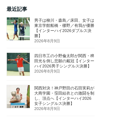
最近記事
男子は柳川・森島／床田、女子は
東京学館船橋・梛野／有我が優勝
【インターハイ2026ダブルス決
勝】
2026年8月9日
四日市工の小野倫太郎が関西・稗
田光を倒し悲願の戴冠【インター
ハイ2026男子シングルス決勝】
2026年8月9日
関西対決！神戸野田の石田実莉が
大商学園・窪田結衣との激闘を制
し、頂点へ【インターハイ2026
女子シングルス決勝】
2026年8月9日