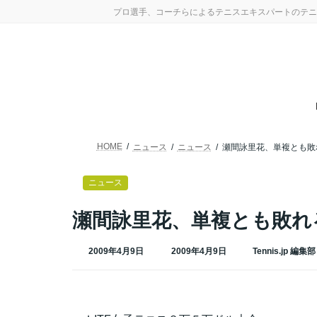
コ
ナ
プロ選手、コーチらによるテニスエキスパートのテニ
ン
ビ
テ
ゲ
ン
ー
ツ
シ
へ
ョ
ス
ン
キ
に
ッ
移
プ
動
HOME
ニュース
ニュース
瀬間詠里花、単複とも敗
ニュース
瀬間詠里花、単複とも敗れ
最
2009年4月9日
2009年4月9日
Tennis.jp 編集部
終
更
新
日
時
: