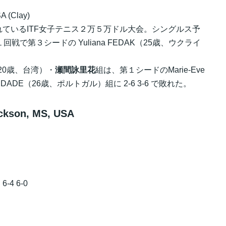
A (Clay)
ているITF女子テニス２万５万ドル大会。シングルス予
回戦で第３シードの Yuliana FEDAK（25歳、ウクライ
（20歳、台湾）・
瀬間詠里花
組は、第１シードのMarie-Eve
PIEDADE（26歳、ポルトガル）組に 2-6 3-6 で敗れた。
ackson, MS, USA
6-4 6-0