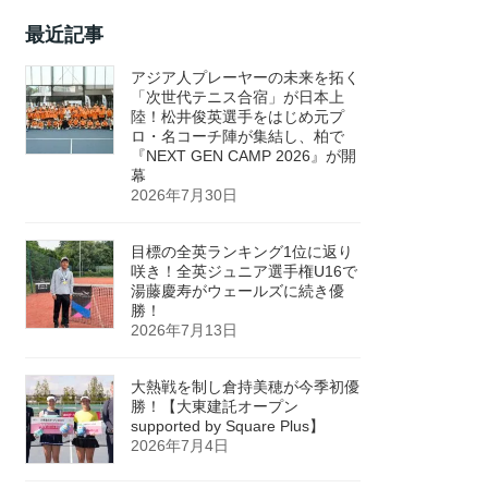
最近記事
アジア人プレーヤーの未来を拓く
「次世代テニス合宿」が日本上
陸！松井俊英選手をはじめ元プ
ロ・名コーチ陣が集結し、柏で
『NEXT GEN CAMP 2026』が開
幕
2026年7月30日
目標の全英ランキング1位に返り
咲き！全英ジュニア選手権U16で
湯藤慶寿がウェールズに続き優
勝！
2026年7月13日
大熱戦を制し倉持美穂が今季初優
勝！【大東建託オープン
supported by Square Plus】
2026年7月4日