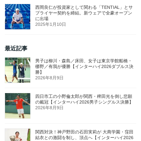
西岡良仁が投資家として関わる「TENTIAL」とサ
プライヤー契約を締結。新ウェアで全豪オープン
に出場
2025年1月10日
最近記事
男子は柳川・森島／床田、女子は東京学館船橋・
梛野／有我が優勝【インターハイ2026ダブルス決
勝】
2026年8月9日
四日市工の小野倫太郎が関西・稗田光を倒し悲願
の戴冠【インターハイ2026男子シングルス決勝】
2026年8月9日
関西対決！神戸野田の石田実莉が 大商学園・窪田
結衣との激闘を制し、頂点へ【インターハイ2026