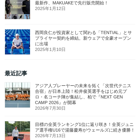
最新作、MAKUAKEで先行販売開始！
2025年1月12日
西岡良仁が投資家として関わる「TENTIAL」とサ
プライヤー契約を締結。新ウェアで全豪オープン
に出場
2025年1月10日
最近記事
アジア人プレーヤーの未来を拓く「次世代テニス
合宿」が日本上陸！松井俊英選手をはじめ元プ
ロ・名コーチ陣が集結し、柏で『NEXT GEN
CAMP 2026』が開幕
2026年7月30日
目標の全英ランキング1位に返り咲き！全英ジュニ
ア選手権U16で湯藤慶寿がウェールズに続き優勝！
2026年7月13日