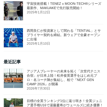
宇宙技術搭載！TENEZ x MOON-TECH®シリーズ
最新作、MAKUAKEで先行販売開始！
2025年1月12日
西岡良仁が投資家として関わる「TENTIAL」とサ
プライヤー契約を締結。新ウェアで全豪オープン
に出場
2025年1月10日
最近記事
アジア人プレーヤーの未来を拓く「次世代テニス
合宿」が日本上陸！松井俊英選手をはじめ元プ
ロ・名コーチ陣が集結し、柏で『NEXT GEN
CAMP 2026』が開幕
2026年7月30日
目標の全英ランキング1位に返り咲き！全英ジュニ
ア選手権U16で湯藤慶寿がウェールズに続き優勝！