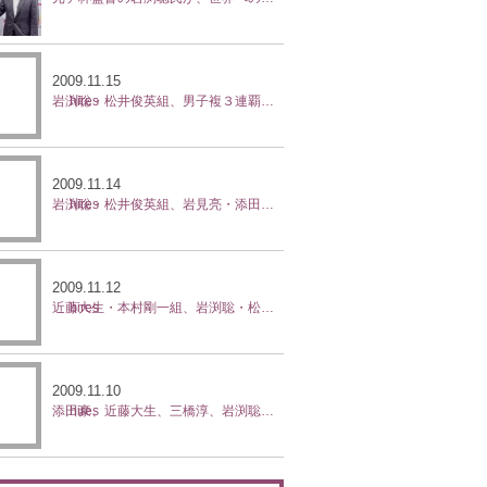
07年02月
(5)
2007年01月
(3)
2009.11.15
岩渕聡・松井俊英組、男子複３連覇 全日本テニス選手権
2009.11.14
岩渕聡・松井俊英組、岩見亮・添田豪組 決勝へ進出 全日本テニス選手権
2009.11.12
近藤大生・本村剛一組、岩渕聡・松井俊英組 準決勝へ進出 全日本テニス選手権
2009.11.10
添田豪、近藤大生、三橋淳、岩渕聡、宮崎雅俊、２回戦突破 全日本テニス選手権