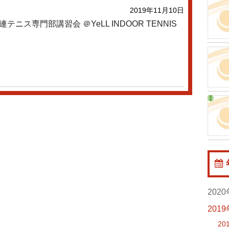
2019年11月10日
テニス専門部講習会 ＠YeLL INDOOR TENNIS
202
20
201
20
20