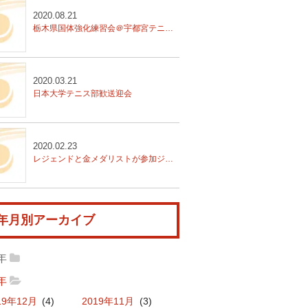
2020.08.21
栃木県国体強化練習会＠宇都宮テニスクラブ
2020.03.21
日本大学テニス部歓送迎会
2020.02.23
レジェンドと金メダリストが参加
ジュニア強化講習会＠愛知県安城市
年月別アーカイブ
0年
20年09月
(1)
2020年08月
(1)
9年
19年12月
(4)
2019年11月
(3)
20年03月
(1)
2020年02月
(2)