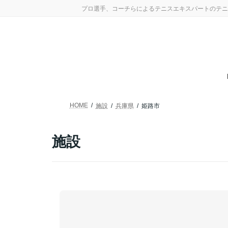
コ
ナ
プロ選手、コーチらによるテニスエキスパートのテニ
ン
ビ
テ
ゲ
ン
ー
ツ
シ
へ
ョ
ス
ン
キ
に
ッ
移
プ
動
HOME
施設
兵庫県
姫路市
施設