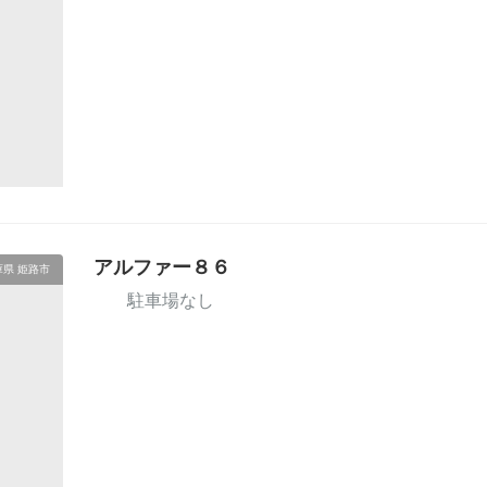
アルファー８６
庫県 姫路市
駐車場なし