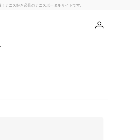
載！テニス好き必見のテニスポータルサイトです。
会
員
登
録
せ