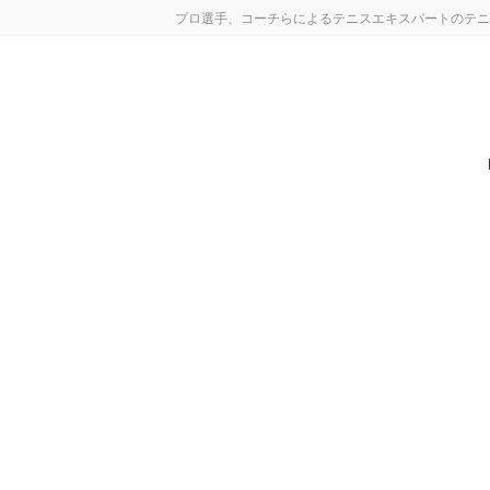
コ
ナ
プロ選手、コーチらによるテニスエキスパートのテニ
ン
ビ
テ
ゲ
ン
ー
ツ
シ
へ
ョ
ス
ン
キ
に
ッ
移
プ
動