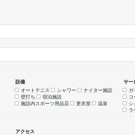
設備
サー
オートテニス
シャワー
ナイター施設
ガ
壁打ち
宿泊施設
コ
施設内スポーツ用品店
更衣室
温泉
シ
ラ
アクセス