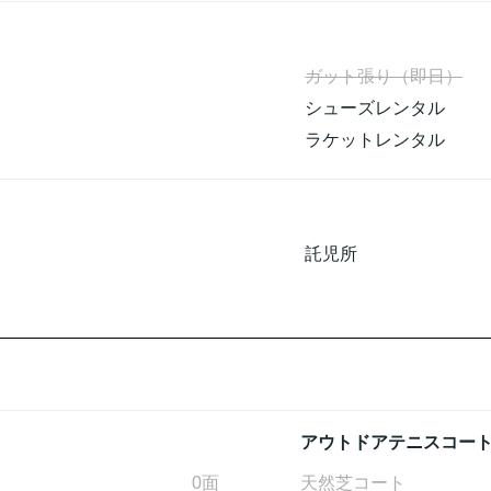
ガット張り（即日）
シューズレンタル
ラケットレンタル
託児所
アウトドアテニスコー
0面
天然芝コート