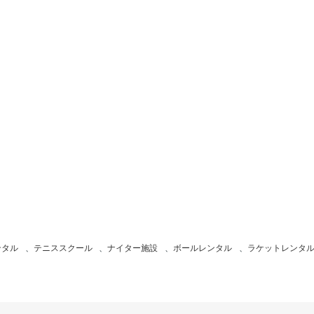
ンタル
、
テニススクール
、
ナイター施設
、
ボールレンタル
、
ラケットレンタ