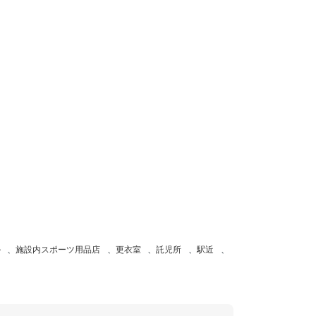
ル
、
施設内スポーツ用品店
、
更衣室
、
託児所
、
駅近
、