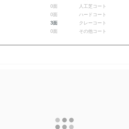
0面
人工芝コート
0面
ハードコート
3面
クレーコート
0面
その他コート