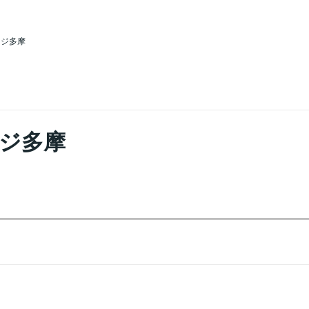
ージ多摩
ジ多摩