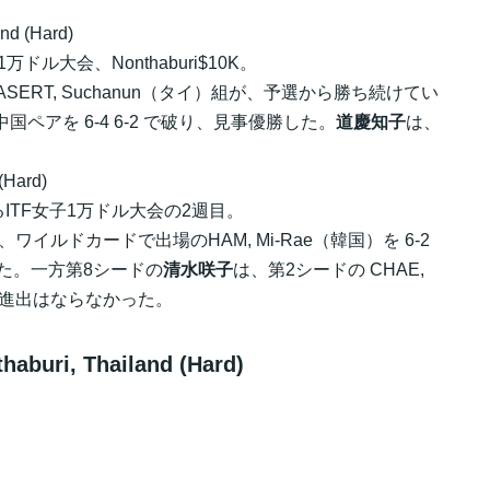
nd (Hard)
ル大会、Nonthaburi$10K。
RASERT, Suchanun（タイ）組が、予選から勝ち続けてい
(CHN) の中国ペアを 6-4 6-2 で破り、見事優勝した。
道慶知子
は、
(Hard)
TF女子1万ドル大会の2週目。
、ワイルドカードで出場のHAM, Mi-Rae（韓国）を 6-2
した。一方第8シードの
清水咲子
は、第2シードの CHAE,
準決勝進出はならなかった。
haburi, Thailand (Hard)