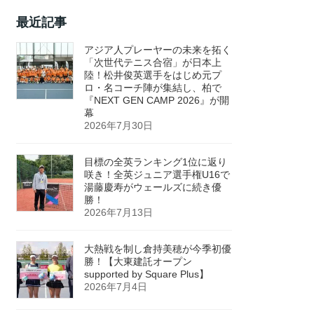
最近記事
アジア人プレーヤーの未来を拓く
「次世代テニス合宿」が日本上
陸！松井俊英選手をはじめ元プ
ロ・名コーチ陣が集結し、柏で
『NEXT GEN CAMP 2026』が開
幕
2026年7月30日
目標の全英ランキング1位に返り
咲き！全英ジュニア選手権U16で
湯藤慶寿がウェールズに続き優
勝！
2026年7月13日
大熱戦を制し倉持美穂が今季初優
勝！【大東建託オープン
supported by Square Plus】
2026年7月4日