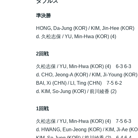
ダブルス
準決勝
HONG, Da-Jung (KOR) / KIM, Jin-Hee (KOR) 
d.
久松志保
/ YU, Min-Hwa (KOR) (4)
2回戦
久松志保
/ YU, Min-Hwa (KOR) (4) 6-3 6-3
d. CHO, Jeong-A (KOR) / KIM, Ji-Young (KOR)
BAI, Xi (CHN) / LI, Ting (CHN) 7-5 6-2
d. KIM, So-Jung (KOR) /
前川綾香
(2)
1回戦
久松志保
/ YU, Min-Hwa (KOR) (4) 7-5 6-3
d. HWANG, Eun-Jeong (KOR) / KIM, Ji-Ae (K
KIM, So-Jung (KOR) /
前川綾香
(2) 6-4 6-4