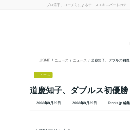
コ
ナ
プロ選手、コーチらによるテニスエキスパートのテニ
ン
ビ
テ
ゲ
ン
ー
ツ
シ
へ
ョ
ス
ン
キ
に
ッ
移
プ
動
HOME
ニュース
ニュース
道慶知子、ダブルス初優
ニュース
道慶知子、ダブルス初優勝
最
2008年8月29日
2008年8月29日
Tennis.jp 編
終
更
新
日
時
: