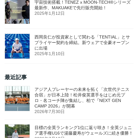
宇宙技術搭載！TENEZ x MOON-TECH®シリーズ
最新作、MAKUAKEで先行販売開始！
2025年1月12日
西岡良仁が投資家として関わる「TENTIAL」とサ
プライヤー契約を締結。新ウェアで全豪オープン
に出場
2025年1月10日
最近記事
アジア人プレーヤーの未来を拓く「次世代テニス
合宿」が日本上陸！松井俊英選手をはじめ元プ
ロ・名コーチ陣が集結し、柏で『NEXT GEN
CAMP 2026』が開幕
2026年7月30日
目標の全英ランキング1位に返り咲き！全英ジュニ
ア選手権U16で湯藤慶寿がウェールズに続き優勝！