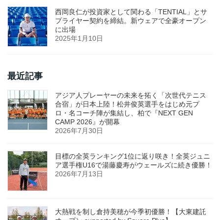
西岡良仁が投資家として関わる「TENTIAL」とサ
プライヤー契約を締結。新ウェアで全豪オープン
に出場
2025年1月10日
最近記事
アジア人プレーヤーの未来を拓く「次世代テニス
合宿」が日本上陸！松井俊英選手をはじめ元プ
ロ・名コーチ陣が集結し、柏で『NEXT GEN
CAMP 2026』が開幕
2026年7月30日
目標の全英ランキング1位に返り咲き！全英ジュニ
ア選手権U16で湯藤慶寿がウェールズに続き優勝！
2026年7月13日
大熱戦を制し倉持美穂が今季初優勝！【大東建託