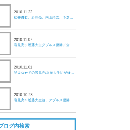
2010.11.22
松井俊英、岩見亮、内山靖崇、予選突破／トヨタチャレンジャー
2010.11.07
岩見亮、近藤大生ダブルス優勝／全日本テニス男子最終日
2010.11.01
第１シードの岩見亮/近藤大生組が好発進 他シード勢も磐石／全日本テニス男子２日目
2010.10.23
岩見亮・近藤大生組、ダブルス優勝、関口周一、単決勝進出／Ｆ10学生フューチャーズ
ブログ内検索