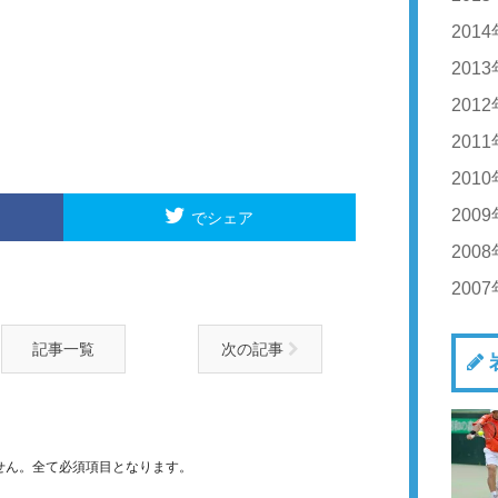
20
201
20
20
201
20
20
201
20
20
20
201
20
20
20
201
20
20
20
20
200
20
20
でシェア
20
20
20
200
20
20
20
20
20
20
200
20
20
20
20
20
20
20
20
20
20
記事一覧
次の記事
20
20
20
20
20
20
20
20
20
20
20
20
せん。全て必須項目となります。
20
20