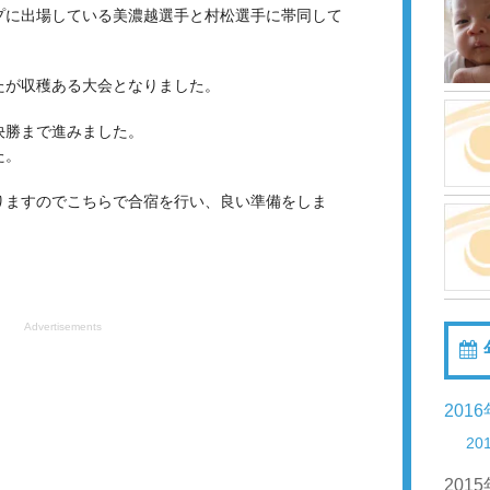
プに出場している美濃越選手と村松選手に帯同して
たが収穫ある大会となりました。
決勝まで進みました。
た。
りますのでこちらで合宿を行い、良い準備をしま
Advertisements
201
20
201