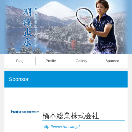
Blog
Profile
Gallery
Sponsor
Sponsor
橋本総業株式会社
http://www.hat.co.jp/