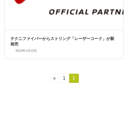
テクニファイバーからストリング「レーザーコード」が新
発売
2013年1月12日
投
«
固
1
固
2
定
定
稿
ペ
ペ
ー
ー
の
ジ
ジ
ペ
ー