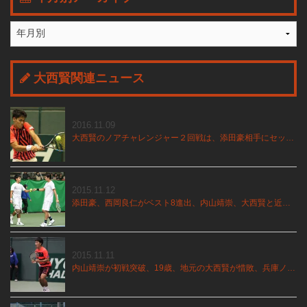
大西賢関連ニュース
2016.11.09
大西賢のノアチャレンジャー２回戦は、添田豪相手にセットポイントを握る健闘
2015.11.12
添田豪、西岡良仁がベスト8進出、内山靖崇、大西賢と近藤大生ペアは惜敗、兵庫ノアチャレンジャー
2015.11.11
内山靖崇が初戦突破、19歳、地元の大西賢が惜敗、兵庫ノアチャレンジャー