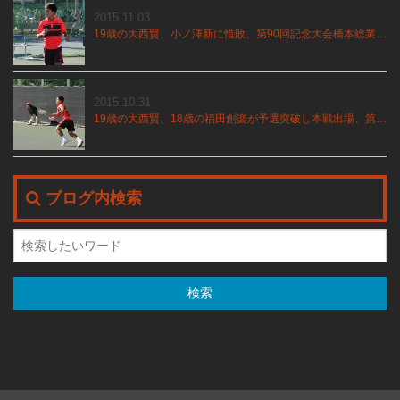
2015.11.03
19歳の大西賢、小ノ澤新に惜敗、第90回記念大会橋本総業全日本テニス選手権
2015.10.31
19歳の大西賢、18歳の福田創楽が予選突破し本戦出場、第90回記念大会橋本総業全日本テニス選手権
ブログ内検索