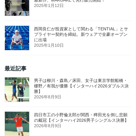
最新作、MAKUAKEで先行販売開始！
2025年1月12日
西岡良仁が投資家として関わる「TENTIAL」とサ
プライヤー契約を締結。新ウェアで全豪オープン
に出場
2025年1月10日
最近記事
男子は柳川・森島／床田、女子は東京学館船橋・
梛野／有我が優勝【インターハイ2026ダブルス決
勝】
2026年8月9日
四日市工の小野倫太郎が関西・稗田光を倒し悲願
の戴冠【インターハイ2026男子シングルス決勝】
2026年8月9日