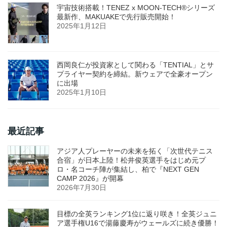
宇宙技術搭載！TENEZ x MOON-TECH®シリーズ
最新作、MAKUAKEで先行販売開始！
2025年1月12日
西岡良仁が投資家として関わる「TENTIAL」とサ
プライヤー契約を締結。新ウェアで全豪オープン
に出場
2025年1月10日
最近記事
アジア人プレーヤーの未来を拓く「次世代テニス
合宿」が日本上陸！松井俊英選手をはじめ元プ
ロ・名コーチ陣が集結し、柏で『NEXT GEN
CAMP 2026』が開幕
2026年7月30日
目標の全英ランキング1位に返り咲き！全英ジュニ
ア選手権U16で湯藤慶寿がウェールズに続き優勝！