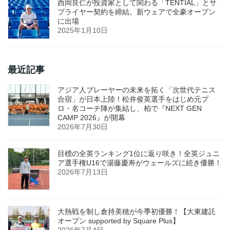
西岡良仁が投資家として関わる「TENTIAL」とサ
プライヤー契約を締結。新ウェアで全豪オープン
に出場
2025年1月10日
最近記事
アジア人プレーヤーの未来を拓く「次世代テニス
合宿」が日本上陸！松井俊英選手をはじめ元プ
ロ・名コーチ陣が集結し、柏で『NEXT GEN
CAMP 2026』が開幕
2026年7月30日
目標の全英ランキング1位に返り咲き！全英ジュニ
ア選手権U16で湯藤慶寿がウェールズに続き優勝！
2026年7月13日
大熱戦を制し倉持美穂が今季初優勝！【大東建託
オープン supported by Square Plus】
2026年7月4日