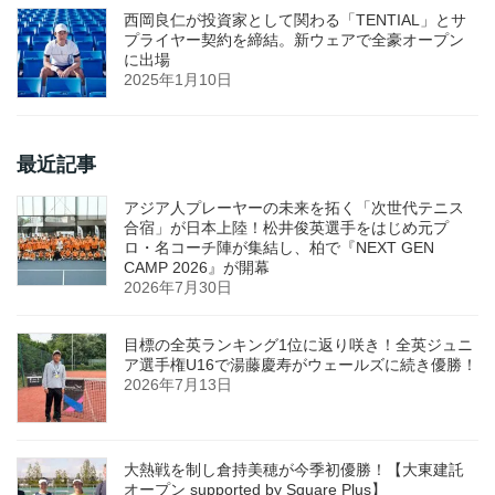
西岡良仁が投資家として関わる「TENTIAL」とサ
プライヤー契約を締結。新ウェアで全豪オープン
に出場
2025年1月10日
最近記事
アジア人プレーヤーの未来を拓く「次世代テニス
合宿」が日本上陸！松井俊英選手をはじめ元プ
ロ・名コーチ陣が集結し、柏で『NEXT GEN
CAMP 2026』が開幕
2026年7月30日
目標の全英ランキング1位に返り咲き！全英ジュニ
ア選手権U16で湯藤慶寿がウェールズに続き優勝！
2026年7月13日
大熱戦を制し倉持美穂が今季初優勝！【大東建託
オープン supported by Square Plus】