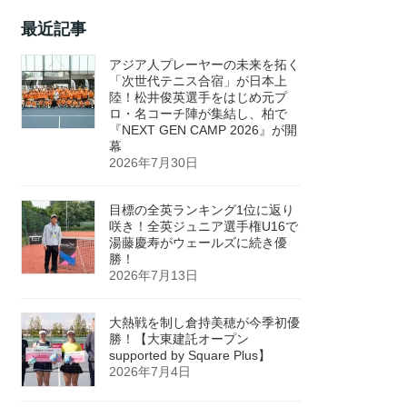
最近記事
アジア人プレーヤーの未来を拓く
「次世代テニス合宿」が日本上
陸！松井俊英選手をはじめ元プ
ロ・名コーチ陣が集結し、柏で
『NEXT GEN CAMP 2026』が開
幕
2026年7月30日
目標の全英ランキング1位に返り
咲き！全英ジュニア選手権U16で
湯藤慶寿がウェールズに続き優
勝！
2026年7月13日
大熱戦を制し倉持美穂が今季初優
勝！【大東建託オープン
supported by Square Plus】
2026年7月4日