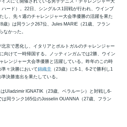
ンイスにて開催されている男子テニス・チャレンジャー大
,500、ハード）。22日、シングルス1回戦が行われ、ウインブ
果たし、先々週のチャレンジャー大会準優勝の活躍を果た
28歳）は同ランク267位、Jules MARIE（21歳、フラン
ならなかった。
が北京で悪化し、イタリアとポルトガルのチャレンジャー
予選に向けて一時帰国する。ノッティンガムでは2勝、ウイン
チャレンジャー大会準優勝と活躍している。昨年のこの時
の準々決勝において
錦織圭
（23歳）に6-1、6-2で勝利し1
の準決勝進出を果たしている。
はUladzimir IGNATIK（23歳、ベラルーシ）と対戦し6-
ランク165位のJosselin OUANNA（27歳、フラン