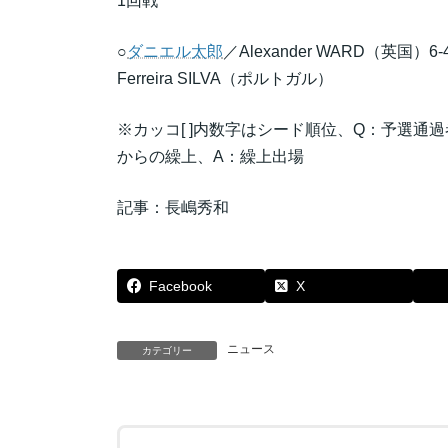
1回戦
○
ダニエル太郎
／Alexander WARD（英国）6-4
Ferreira SILVA（ポルトガル）
※カッコ[ ]内数字はシード順位、Q：予選通
からの繰上、A：繰上出場
記事：長嶋秀和
Facebook
X
ニュース
カテゴリー