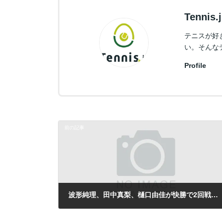
Tennis
テニスが好
い。そんな
Profile
前の記事
波形純理、田中真梨、樋口由佳が快勝で2回戦進出／英国2万5千ドル大会
2013年7月23日