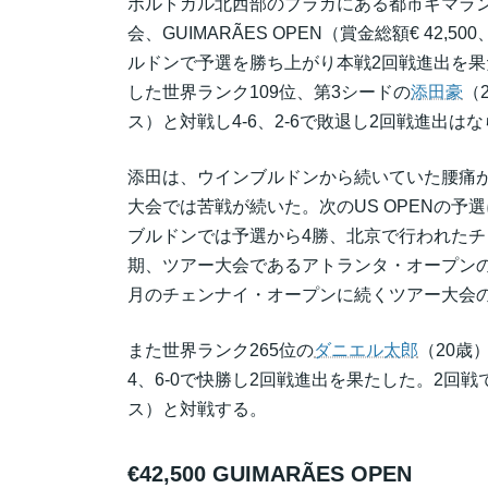
ポルトガル北西部のブラガにある都市ギマラ
会、GUIMARÃES OPEN（賞金総額€ 42
ルドンで予選を勝ち上がり本戦2回戦進出を
した世界ランク109位、第3シードの
添田豪
（
ス）と対戦し4-6、2-6で敗退し2回戦進出は
添田は、ウインブルドンから続いていた腰痛
大会では苦戦が続いた。次のUS OPENの
ブルドンでは予選から4勝、北京で行われた
期、ツアー大会であるアトランタ・オープン
月のチェンナイ・オープンに続くツアー大会
また世界ランク265位の
ダニエル太郎
（20歳）
4、6-0で快勝し2回戦進出を果たした。2回戦では同
ス）と対戦する。
€42,500 GUIMARÃES OPEN