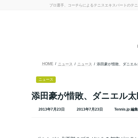
コ
ナ
プロ選手、コーチらによるテニスエキスパートのテニ
ン
ビ
テ
ゲ
ン
ー
ツ
シ
へ
ョ
ス
ン
キ
に
ッ
移
プ
動
HOME
ニュース
ニュース
添田豪が惜敗、ダニエル
ニュース
添田豪が惜敗、ダニエル太
最
2013年7月23日
2013年7月23日
Tennis.jp 編
終
更
新
日
時
: