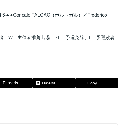
 6-4 ●Goncalo FALCAO（ポルトガル）／Frederico
過者、W：主催者推薦出場、SE：予選免除、L：予選敗者
Threads
Hatena
Copy