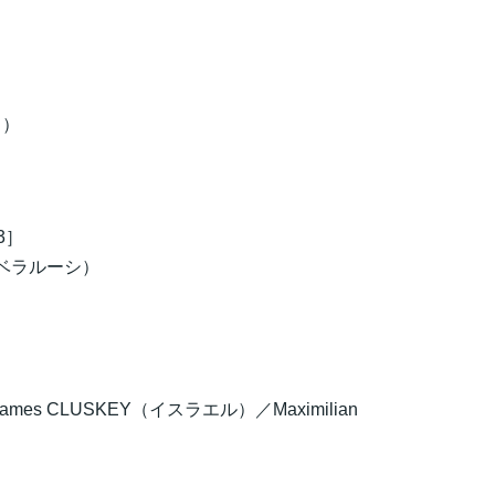
ス）
3］
TIK（ベラルーシ）
James CLUSKEY（イスラエル）／Maximilian