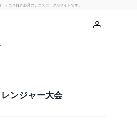
載！テニス好き必見のテニスポータルサイトです。
会
員
登
録
せ
ャレンジャー大会