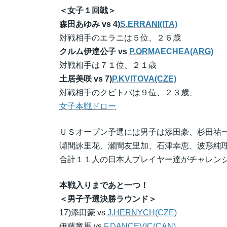
＜女子１回戦＞
森田あゆみ vs 4)
S.ERRANI(ITA)
対戦相手のエラニは５位、２６歳
クルム伊達公子 vs
P.ORMAECHEA(ARG)
対戦相手は７１位、２１歳
土居美咲 vs 7)
P.KVITOVA(CZE)
対戦相手のクビトバは９位、２３歳、
女子本戦ドロー
ＵＳオープン予選には男子は添田豪、杉田祐
瀬間詠里花、瀬間友里加、石津幸恵、波形純
合計１１人の日本人プレイヤー達がチャレン
本戦入りまであと一つ！
＜男子予選決勝ラウンド＞
17)添田豪 vs
J.HERNYCH(CZE)
伊藤竜馬 vs
F.DANCEVIC(CAN)