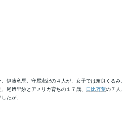
一、伊藤竜馬、守屋宏紀の４人が、女子では奈良くるみ、
理、尾﨑里紗とアメリカ育ちの１７歳、
日比万葉
の７人、
ジしたが。