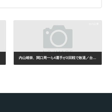
次の記事
内山靖崇、関口周一ら4選手が2回戦で敗退／台湾F1
2013年8月23日