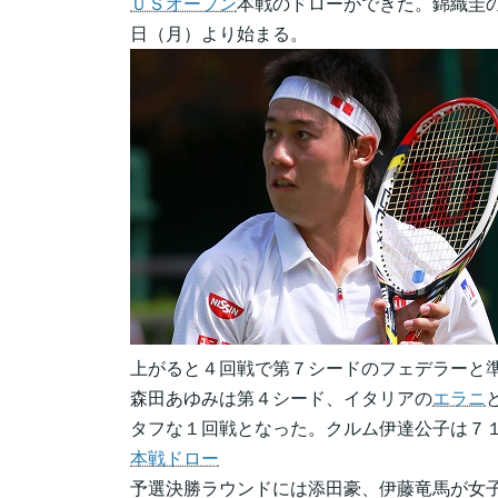
ＵＳオープン
本戦のドローができた。錦織圭
日（月）より始まる。
上がると４回戦で第７シードのフェデラーと
森田あゆみは第４シード、イタリアの
エラニ
タフな１回戦となった。クルム伊達公子は７
本戦ドロー
予選決勝ラウンドには添田豪、伊藤竜馬が女