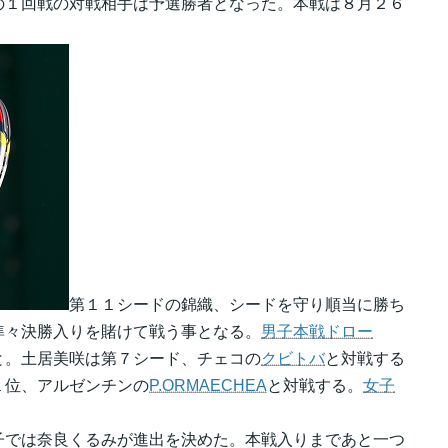
の１回戦の対戦相手は予選勝者となった。本戦は８月２６
第１１シードの錦織、シードを守り順当に勝ち
準々決勝入りを賭けて戦う事となる。
男子本戦ドロー
と。土居美咲は第７シード、チェコの
クビトバ
と対戦する
１位、アルゼンチンの
P.ORMAECHEA
と対戦する。
女子
子では奈良くるみが進出を決めた。本戦入りまであと一つ