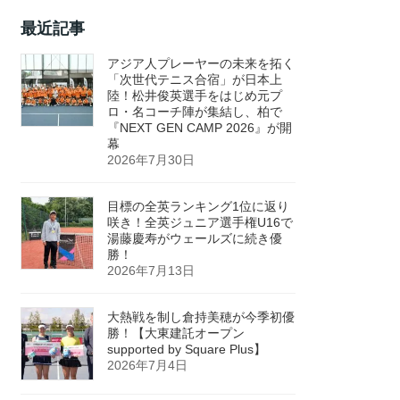
最近記事
アジア人プレーヤーの未来を拓く
「次世代テニス合宿」が日本上
陸！松井俊英選手をはじめ元プ
ロ・名コーチ陣が集結し、柏で
『NEXT GEN CAMP 2026』が開
幕
2026年7月30日
目標の全英ランキング1位に返り
咲き！全英ジュニア選手権U16で
湯藤慶寿がウェールズに続き優
勝！
2026年7月13日
大熱戦を制し倉持美穂が今季初優
勝！【大東建託オープン
supported by Square Plus】
2026年7月4日