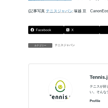
(記事写真
テニスジャパン
塚越 亘 CanonEos
Facebook
X
テニスジャパン
カテゴリー
Tennis
テニスが好
い。そんな
Profile