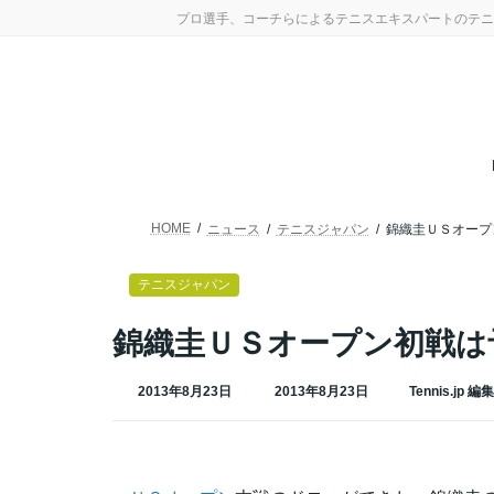
コ
ナ
プロ選手、コーチらによるテニスエキスパートのテニ
ン
ビ
テ
ゲ
ン
ー
ツ
シ
へ
ョ
ス
ン
キ
に
ッ
移
プ
動
HOME
ニュース
テニスジャパン
錦織圭ＵＳオープ
テニスジャパン
錦織圭ＵＳオープン初戦は
最
2013年8月23日
2013年8月23日
Tennis.jp 編
終
更
新
日
時
: