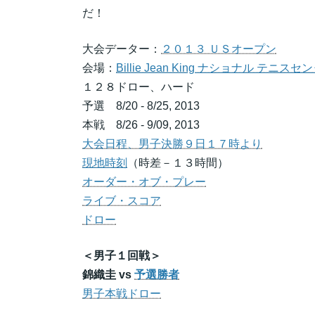
だ！
大会データー：
２０１３ ＵＳオープン
会場：
Billie Jean King ナショナル テ
１２８ドロー、ハード
予選 8/20 - 8/25, 2013
本戦 8/26 - 9/09, 2013
大会日程、男子決勝９日１７時より
現地時刻
（時差－１３時間）
オーダー・オブ・プレー
ライブ・スコア
ドロー
＜男子１回戦＞
錦織圭 vs
予選勝者
男子本戦ドロー