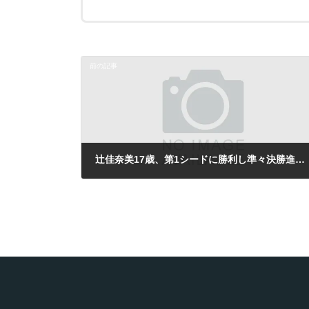
前の記事
辻佳奈美17歳、第1シードに勝利し準々決勝進出／エジプト1万ドル大会
2013年8月22日