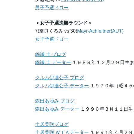
男子予選ドロー
＜女子予選決勝ラウンド＞
7)奈良くるみ vs 30)
Mayr-Achleitner(AUT)
女子予選ドロー
錦織 圭 ブログ
錦織 圭 データー
１９８９年１２月２９日生ま
クルム伊達公子 ブログ
クルム伊達公子 データー
１９７０年（昭４５
森田あゆみ ブログ
森田あゆみ データー
１９９０年３月１１日生
土居美咲ブログ
土居美咲 ＷＴＡデーター
１９９１年４月２９