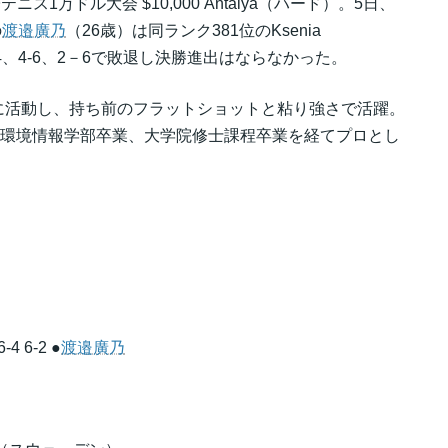
ス1万ドル大会 $10,000 Antalya（ハード）。5日、
の
渡邉廣乃
（26歳）は同ランク381位のKsenia
-4、4-6、2－6で敗退し決勝進出はならなかった。
に活動し、持ち前のフラットショットと粘り強さで活躍。
学環境情報学部卒業、大学院修士課程卒業を経てプロとし
4 6-2 ●
渡邉廣乃