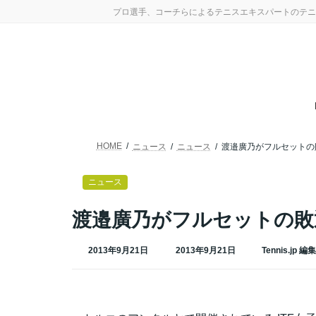
コ
ナ
プロ選手、コーチらによるテニスエキスパートのテニ
ン
ビ
テ
ゲ
ン
ー
ツ
シ
へ
ョ
ス
ン
キ
に
ッ
移
プ
動
HOME
ニュース
ニュース
渡邉廣乃がフルセットの
ニュース
渡邉廣乃がフルセットの敗
最
2013年9月21日
2013年9月21日
Tennis.jp 編
終
更
新
日
時
: