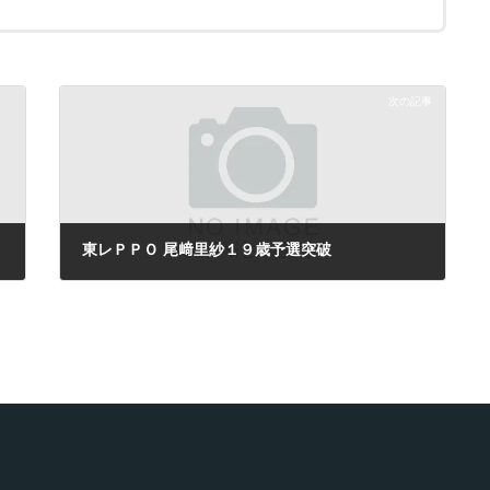
次の記事
東レＰＰＯ 尾﨑里紗１９歳予選突破
2013年9月21日