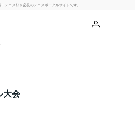
載！テニス好き必見のテニスポータルサイトです。
会
員
登
録
せ
ル大会