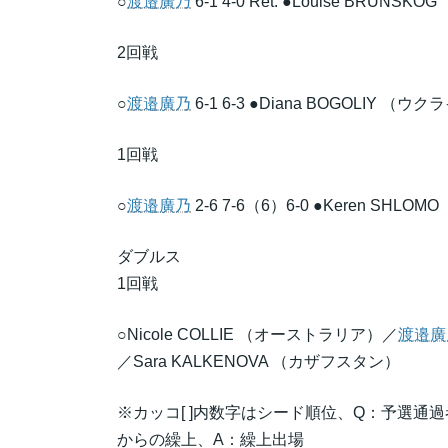
○
渡邉廣乃
6-1 4-0 Ret. ●Louise BRUN
2回戦
○
渡邉廣乃
6-1 6-3 ●Diana BOGOLIY （ウ
1回戦
○
渡邉廣乃
2-6 7-6（6）6-0 ●Keren SHL
ダブルス
1回戦
○Nicole COLLIE （オーストラリア）／
渡邉廣
／Sara KALKENOVA （カザフスタン）
※カッコ[ ]内数字はシード順位、Q：予選通
からの繰上、A：繰上出場