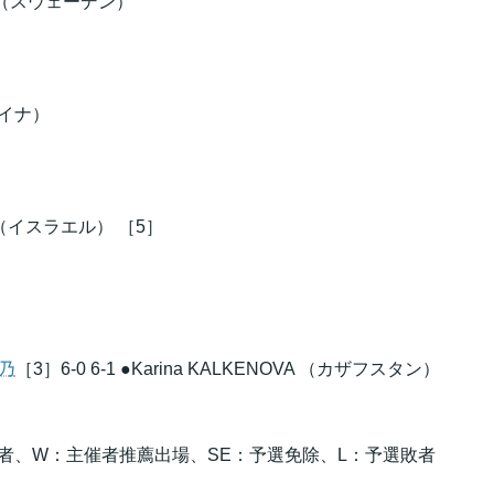
SKOG （スウェーデン）
クライナ）
OMO（イスラエル） ［5］
乃
［3］6-0 6-1 ●Karina KALKENOVA （カザフスタン）
過者、W：主催者推薦出場、SE：予選免除、L：予選敗者