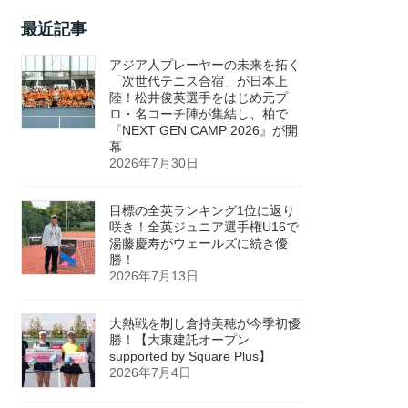
最近記事
アジア人プレーヤーの未来を拓く
「次世代テニス合宿」が日本上
陸！松井俊英選手をはじめ元プ
ロ・名コーチ陣が集結し、柏で
『NEXT GEN CAMP 2026』が開
幕
2026年7月30日
目標の全英ランキング1位に返り
咲き！全英ジュニア選手権U16で
湯藤慶寿がウェールズに続き優
勝！
2026年7月13日
大熱戦を制し倉持美穂が今季初優
勝！【大東建託オープン
supported by Square Plus】
2026年7月4日