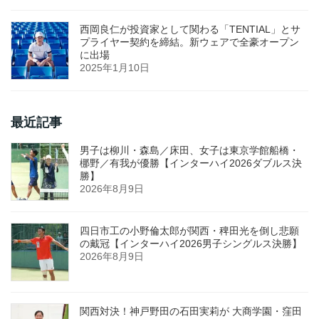
西岡良仁が投資家として関わる「TENTIAL」とサ
プライヤー契約を締結。新ウェアで全豪オープン
に出場
2025年1月10日
最近記事
男子は柳川・森島／床田、女子は東京学館船橋・
梛野／有我が優勝【インターハイ2026ダブルス決
勝】
2026年8月9日
四日市工の小野倫太郎が関西・稗田光を倒し悲願
の戴冠【インターハイ2026男子シングルス決勝】
2026年8月9日
関西対決！神戸野田の石田実莉が 大商学園・窪田