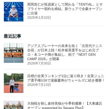
西岡良仁が投資家として関わる「TENTIAL」とサ
プライヤー契約を締結。新ウェアで全豪オープン
に出場
2025年1月10日
最近記事
アジア人プレーヤーの未来を拓く「次世代テニス
合宿」が日本上陸！松井俊英選手をはじめ元プ
ロ・名コーチ陣が集結し、柏で『NEXT GEN
CAMP 2026』が開幕
2026年7月30日
目標の全英ランキング1位に返り咲き！全英ジュニ
ア選手権U16で湯藤慶寿がウェールズに続き優勝！
2026年7月13日
大熱戦を制し倉持美穂が今季初優勝！【大東建託
オープン supported by Square Plus】