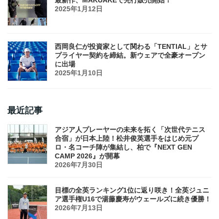
最新作、MAKUAKEで先行販売開始！
2025年1月12日
西岡良仁が投資家として関わる「TENTIAL」とサ
プライヤー契約を締結。新ウェアで全豪オープン
に出場
2025年1月10日
最近記事
アジア人プレーヤーの未来を拓く「次世代テニス
合宿」が日本上陸！松井俊英選手をはじめ元プ
ロ・名コーチ陣が集結し、柏で『NEXT GEN
CAMP 2026』が開幕
2026年7月30日
目標の全英ランキング1位に返り咲き！全英ジュニ
ア選手権U16で湯藤慶寿がウェールズに続き優勝！
2026年7月13日