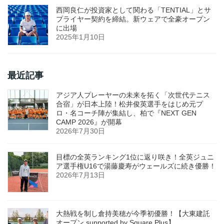
西岡良仁が投資家として関わる「TENTIAL」とサ
プライヤー契約を締結。新ウェアで全豪オープン
に出場
2025年1月10日
最近記事
アジア人プレーヤーの未来を拓く「次世代テニス
合宿」が日本上陸！松井俊英選手をはじめ元プ
ロ・名コーチ陣が集結し、柏で『NEXT GEN
CAMP 2026』が開幕
2026年7月30日
目標の全英ランキング1位に返り咲き！全英ジュニ
ア選手権U16で湯藤慶寿がウェールズに続き優勝！
2026年7月13日
大熱戦を制し倉持美穂が今季初優勝！【大東建託
オープン supported by Square Plus】