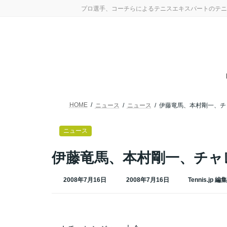
コ
ナ
プロ選手、コーチらによるテニスエキスパートのテニ
ン
ビ
テ
ゲ
ン
ー
ツ
シ
へ
ョ
ス
ン
キ
に
ッ
移
プ
動
HOME
ニュース
ニュース
伊藤竜馬、本村剛一、チ
ニュース
伊藤竜馬、本村剛一、チャ
最
2008年7月16日
2008年7月16日
Tennis.jp 編
終
更
新
日
時
: