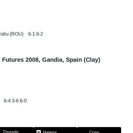
ndru (ROU) 6-1 6-2
ures 2008, Gandia, Spain (Clay)
6-4 3-6 6-0
Threads
Hatena
Copy