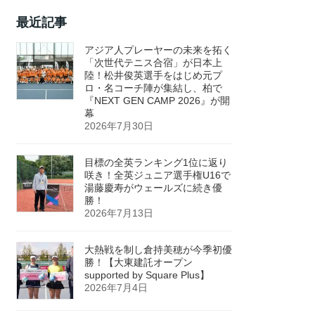
最近記事
アジア人プレーヤーの未来を拓く
「次世代テニス合宿」が日本上
陸！松井俊英選手をはじめ元プ
ロ・名コーチ陣が集結し、柏で
『NEXT GEN CAMP 2026』が開
幕
2026年7月30日
目標の全英ランキング1位に返り
咲き！全英ジュニア選手権U16で
湯藤慶寿がウェールズに続き優
勝！
2026年7月13日
大熱戦を制し倉持美穂が今季初優
勝！【大東建託オープン
supported by Square Plus】
2026年7月4日