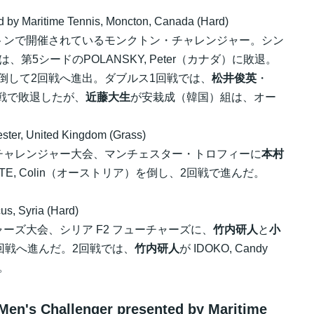
 by Maritime Tennis, Moncton, Canada (Hard)
トンで開催されているモンクトン・チャレンジャー。シン
は、第5シードのPOLANSKY, Peter（カナダ）に敗退。
イツ）を倒して2回戦へ進出。ダブルス1回戦では、
松井俊英
・
1回戦で敗退したが、
近藤大生
が安栽成（韓国）組は、オー
ster, United Kingdom (Grass)
チャレンジャー大会、マンチェスター・トロフィーに
本村
ITE, Colin（オーストリア）を倒し、2回戦で進んだ。
, Syria (Hard)
ーズ大会、シリア F2 フューチャーズに、
竹内研人
と
小
回戦へ進んだ。2回戦では、
竹内研人
が IDOKO, Candy
だ。
s Challenger presented by Maritime