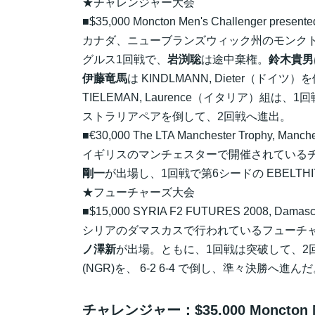
★チャレンジャー大会
■$35,000 Moncton Men's Challenger presented
カナダ、ニューブランズウィック州のモンク
グルス1回戦で、
岩渕聡
は途中棄権。
鈴木貴男
伊藤竜馬
は KINDLMANN, Dieter（ド
TIELEMAN, Laurence（イタリア）組は、
ストラリアペアを倒して、2回戦へ進出。
■€30,000 The LTA Manchester Trophy, Manche
イギリスのマンチェスターで開催されている
剛一
が出場し、1回戦で第6シードの EBELTH
★フューチャーズ大会
■$15,000 SYRIA F2 FUTURES 2008, Damascus
シリアのダマスカスで行われているフューチャ
ノ澤新
が出場。ともに、1回戦は突破して、2
(NGR)を、 6-2 6-4 で倒し、準々決勝へ進ん
チャレンジャー：$35,000 Moncton Men'