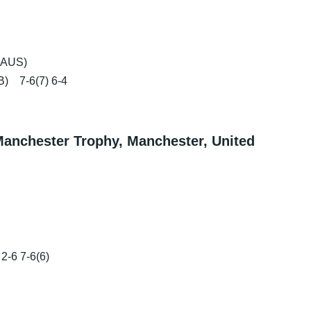
(AUS)
B) 7-6(7) 6-4
hester Trophy, Manchester, United
2-6 7-6(6)