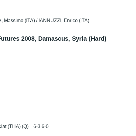
 Massimo (ITA) / IANNUZZI, Enrico (ITA)
res 2008, Damascus, Syria (Hard)
at (THA) (Q) 6-3 6-0