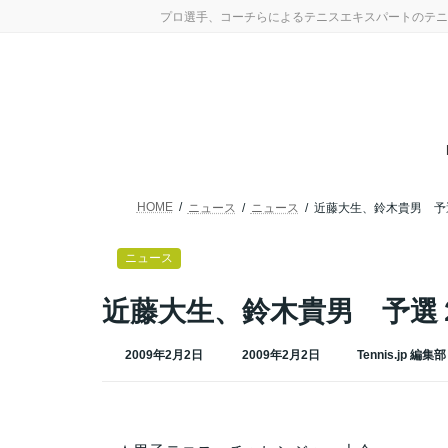
コ
ナ
プロ選手、コーチらによるテニスエキスパートのテニ
ン
ビ
テ
ゲ
ン
ー
ツ
シ
へ
ョ
ス
ン
キ
に
ッ
移
プ
動
HOME
ニュース
ニュース
近藤大生、鈴木貴男 予
ニュース
近藤大生、鈴木貴男 予選
最
2009年2月2日
2009年2月2日
Tennis.jp 編集部
終
更
新
日
時
: