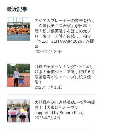
最近記事
アジア人プレーヤーの未来を拓く
「次世代テニス合宿」が日本上
陸！松井俊英選手をはじめ元プ
ロ・名コーチ陣が集結し、柏で
『NEXT GEN CAMP 2026』が開
幕
2026年7月30日
目標の全英ランキング1位に返り
咲き！全英ジュニア選手権U16で
湯藤慶寿がウェールズに続き優
勝！
2026年7月13日
大熱戦を制し倉持美穂が今季初優
勝！【大東建託オープン
supported by Square Plus】
2026年7月4日