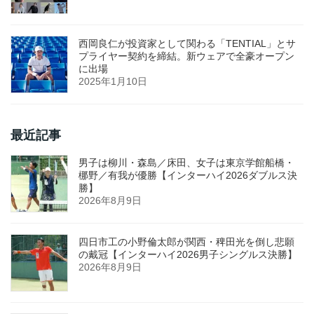
西岡良仁が投資家として関わる「TENTIAL」とサ
プライヤー契約を締結。新ウェアで全豪オープン
に出場
2025年1月10日
最近記事
男子は柳川・森島／床田、女子は東京学館船橋・
梛野／有我が優勝【インターハイ2026ダブルス決
勝】
2026年8月9日
四日市工の小野倫太郎が関西・稗田光を倒し悲願
の戴冠【インターハイ2026男子シングルス決勝】
2026年8月9日