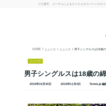
コ
ナ
プロ選手、コーチらによるテニスエキスパートのテニ
ン
ビ
テ
ゲ
ン
ー
ツ
シ
へ
ョ
ス
ン
キ
に
ッ
移
プ
動
HOME
ニュース
ニュース
男子シングルスは18歳
ニュース
男子シングルスは18歳の
最
2016年10月30日
2016年11月4日
Tennis.jp 
終
更
新
日
時
: