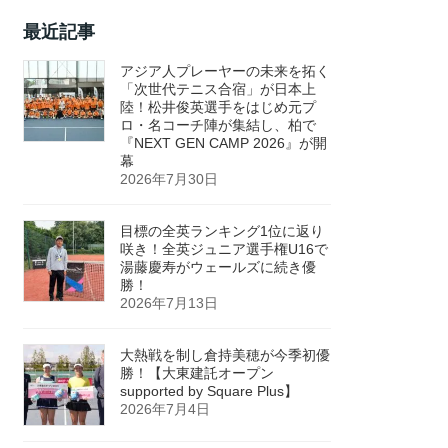
最近記事
アジア人プレーヤーの未来を拓く
「次世代テニス合宿」が日本上
陸！松井俊英選手をはじめ元プ
ロ・名コーチ陣が集結し、柏で
『NEXT GEN CAMP 2026』が開
幕
2026年7月30日
目標の全英ランキング1位に返り
咲き！全英ジュニア選手権U16で
湯藤慶寿がウェールズに続き優
勝！
2026年7月13日
大熱戦を制し倉持美穂が今季初優
勝！【大東建託オープン
supported by Square Plus】
2026年7月4日