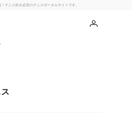
載！テニス好き必見のテニスポータルサイトです。
会
員
登
録
せ
ニス