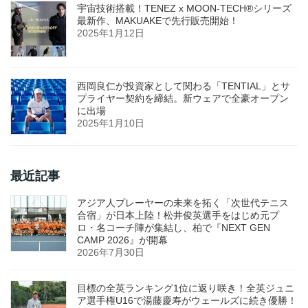
宇宙技術搭載！TENEZ x MOON-TECH®シリーズ
最新作、MAKUAKEで先行販売開始！
2025年1月12日
西岡良仁が投資家として関わる「TENTIAL」とサ
プライヤー契約を締結。新ウェアで全豪オープン
に出場
2025年1月10日
最近記事
アジア人プレーヤーの未来を拓く「次世代テニス
合宿」が日本上陸！松井俊英選手をはじめ元プ
ロ・名コーチ陣が集結し、柏で『NEXT GEN
CAMP 2026』が開幕
2026年7月30日
目標の全英ランキング1位に返り咲き！全英ジュニ
ア選手権U16で湯藤慶寿がウェールズに続き優勝！