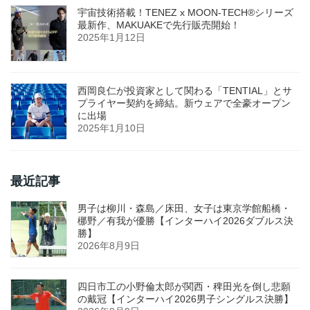
宇宙技術搭載！TENEZ x MOON-TECH®シリーズ
最新作、MAKUAKEで先行販売開始！
2025年1月12日
西岡良仁が投資家として関わる「TENTIAL」とサ
プライヤー契約を締結。新ウェアで全豪オープン
に出場
2025年1月10日
最近記事
男子は柳川・森島／床田、女子は東京学館船橋・
梛野／有我が優勝【インターハイ2026ダブルス決
勝】
2026年8月9日
四日市工の小野倫太郎が関西・稗田光を倒し悲願
の戴冠【インターハイ2026男子シングルス決勝】