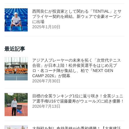
西岡良仁が投資家として関わる「TENTIAL」とサ
プライヤー契約を締結。新ウェアで全豪オープン
に出場
2025年1月10日
最近記事
アジア人プレーヤーの未来を拓く「次世代テニス
合宿」が日本上陸！松井俊英選手をはじめ元プ
ロ・名コーチ陣が集結し、柏で『NEXT GEN
CAMP 2026』が開幕
2026年7月30日
目標の全英ランキング1位に返り咲き！全英ジュニ
ア選手権U16で湯藤慶寿がウェールズに続き優勝！
2026年7月13日
大熱戦を制し倉持美穂が今季初優勝！【大東建託