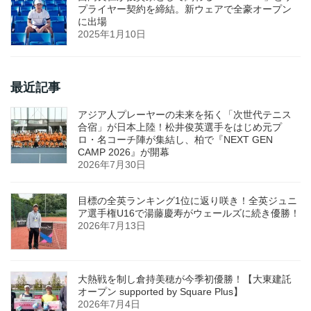
プライヤー契約を締結。新ウェアで全豪オープン
に出場
2025年1月10日
最近記事
アジア人プレーヤーの未来を拓く「次世代テニス
合宿」が日本上陸！松井俊英選手をはじめ元プ
ロ・名コーチ陣が集結し、柏で『NEXT GEN
CAMP 2026』が開幕
2026年7月30日
目標の全英ランキング1位に返り咲き！全英ジュニ
ア選手権U16で湯藤慶寿がウェールズに続き優勝！
2026年7月13日
大熱戦を制し倉持美穂が今季初優勝！【大東建託
オープン supported by Square Plus】
2026年7月4日